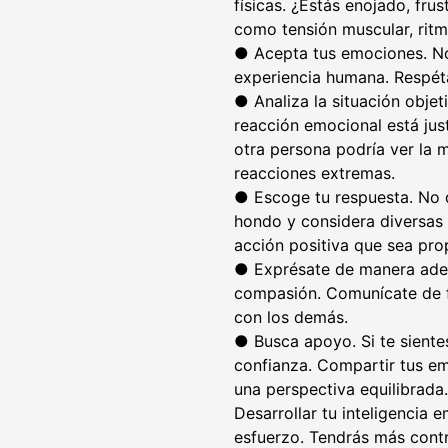
físicas. ¿Estás enojado, fru
como tensión muscular, rit
● Acepta tus emociones. No
experiencia humana. Respét
● Analiza la situación obje
reacción emocional está ju
otra persona podría ver la m
reacciones extremas.
● Escoge tu respuesta. No d
hondo y considera diversas 
acción positiva que sea prop
● Exprésate de manera adec
compasión. Comunícate de 
con los demás.
● Busca apoyo. Si te sient
confianza. Compartir tus em
una perspectiva equilibrada.
Desarrollar tu inteligencia 
esfuerzo. Tendrás más cont